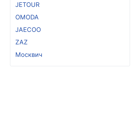
JETOUR
OMODA
JAECOO
ZAZ
Москвич
© 2026 AutoDiamond -запчасти для китайских
авто. Все права защищены.