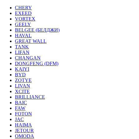
CHERY
EXEED
VORTEX
GEELY
BELGEE (БЕЛДЖИ)
HAVAL
GREAT WALL
TANK
LIFAN
CHANGAN
DONGFENG (DFM)
KAIYI
BYD
ZOTYE
LIVAN
XCITE
BRILLIANCE
BAIC
FAW
FOTON
JAC
HAIMA
JETOUR
OMODA