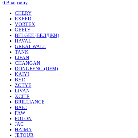
0
В корзину
CHERY
EXEED
VORTEX
GEELY
BELGEE (БЕЛДЖИ)
HAVAL
GREAT WALL
TANK
LIFAN
CHANGAN
DONGFENG (DFM)
KAIYI
BYD
ZOTYE
LIVAN
XCITE
BRILLIANCE
BAIC
FAW
FOTON
JAC
HAIMA
JETOUR