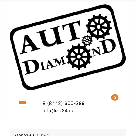
В корзину
0
8 (8442) 600-389
info@ad34.ru
магазин
byd