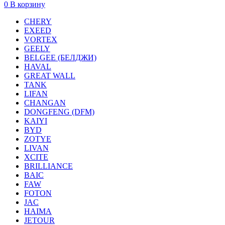
0
В корзину
CHERY
EXEED
VORTEX
GEELY
BELGEE (БЕЛДЖИ)
HAVAL
GREAT WALL
TANK
LIFAN
CHANGAN
DONGFENG (DFM)
KAIYI
BYD
ZOTYE
LIVAN
XCITE
BRILLIANCE
BAIC
FAW
FOTON
JAC
HAIMA
JETOUR