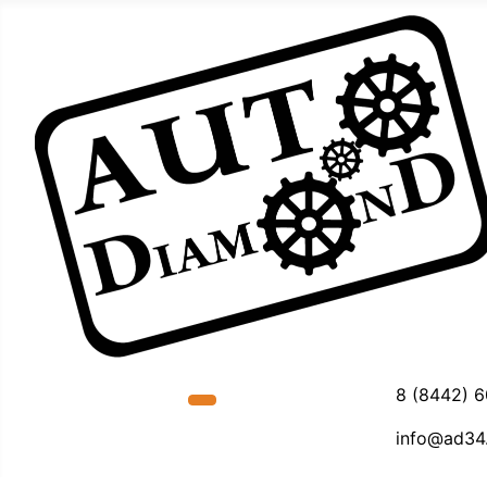
8 (8442) 
info@ad34