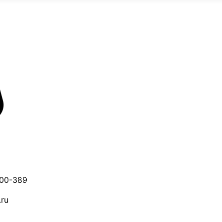
600-389
.ru